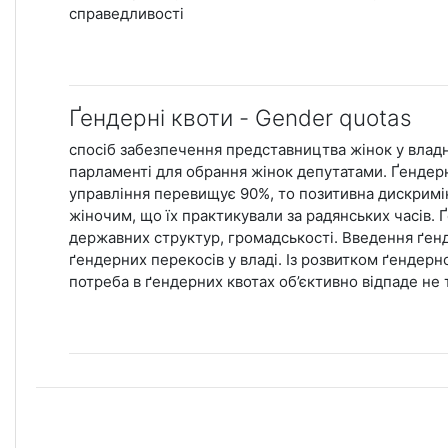
справедливості
Ґендерні квоти - Gender quotas
спосіб забезпечення представництва жінок у владн
парламенті для обрання жінок депутатами. Ґендерні
управління перевищує 90%, то позитивна дискримі
жіночим, що їх практикували за радянських часів. 
державних структур, громадськості. Введення ґен
ґендерних перекосів у владі. Із розвитком ґендерно
потреба в ґендерних квотах об’єктивно відпаде не 