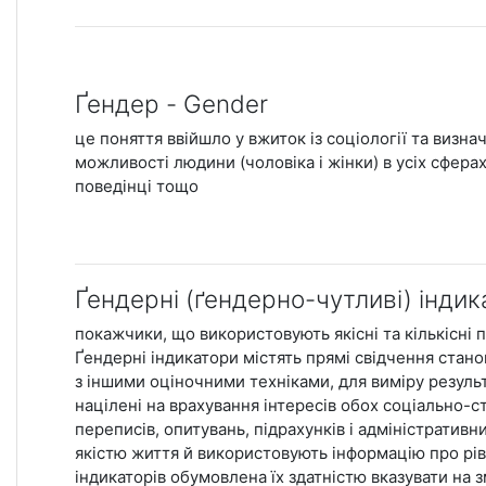
Ґендер - Gender
це поняття ввійшло у вжиток із соціології та визна
можливості людини (чоловіка і жінки) в усіх сферах
поведінці тощо
Ґендерні (ґендерно-чутливі) індика
покажчики, що використовують якісні та кількісні 
Ґендерні індикатори містять прямі свідчення стан
з іншими оціночними техніками, для виміру результат
націлені на врахування інтересів обох соціально-с
переписів, опитувань, підрахунків і адміністративни
якістю життя й використовують інформацію про рі
індикаторів обумовлена їх здатністю вказувати на зм