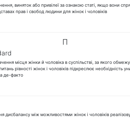
ізнення, виняток або привілеї за ознакою статі, якщо вони 
ставах прав і свобод людини для жінок і чоловіків
П
dard
чення місця жінки й чоловіка в суспільстві, за якого обмеж
питань рівності жінок і чоловіків підкреслює необхідність ун
та де-факто
ня дисбалансу між можливостями жінок і чоловіків реалізовув