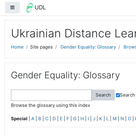
Skip to main content
UDL
Side panel
Ukrainian Distance Lea
Home
Site pages
Gender Equality: Glossary
Brows
Gender Equality: Glossary
Search 
Browse the glossary using this index
Special
|
A
|
B
|
C
|
D
|
E
|
F
|
G
|
H
|
I
|
J
|
K
|
L
|
M
|
N
|
O
|