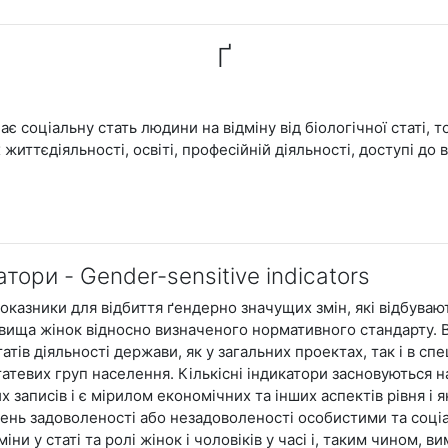
Ґ
чає соціальну стать людини на відміну від біологічної статі,
 життєдіяльності, освіті, професійній діяльності, доступі до
тори - Gender-sensitive indicators
показники для відбиття ґендерно значущих змін, які відбуваю
овища жінок відносно визначеного нормативного стандарту. В
ів діяльності держави, як у загальних проектах, так і в спец
татевих груп населення. Кількісні індикатори засновуються н
х записів і є мірилом економічних та інших аспектів рівня і як
вень задоволеності або незадоволеності особистими та соц
іни у статі та ролі жінок і чоловіків у часі і, таким чином, 