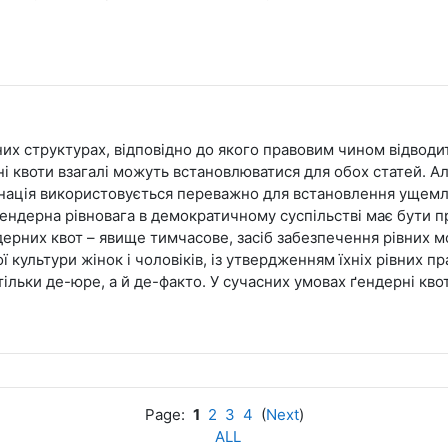
их структурах, відповідно до якого правовим чином відводи
 квоти взагалі можуть встановлюватися для обох статей. Але
нація використовується переважно для встановлення ущемле
Ґендерна рівновага в демократичному суспільстві має бути п
дерних квот – явище тимчасове, засіб забезпечення рівних 
ї культури жінок і чоловіків, із утвердженням їхніх рівних 
тільки де-юре, а й де-факто. У сучасних умовах ґендерні кво
Page:
1
2
3
4
(
Next
)
ALL