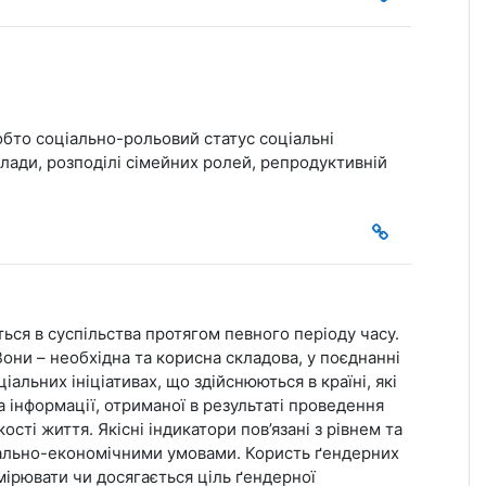
 тобто соціально-рольовий статус соціальні
 влади, розподілі сімейних ролей, репродуктивній
ться в суспільства протягом певного періоду часу.
они – необхідна та корисна складова, у поєднанні
іальних ініціативах, що здійснюються в країні, які
а інформації, отриманої в результаті проведення
ості життя. Якісні індикатори пов’язані з рівнем та
іально-економічними умовами. Користь ґендерних
вимірювати чи досягається ціль ґендерної