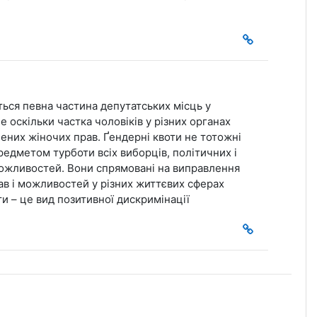
ться певна частина депутатських місць у
 оскільки частка чоловіків у різних органах
них жіночих прав. Ґендерні квоти не тотожні
редметом турботи всіх виборців, політичних і
можливостей. Вони спрямовані на виправлення
прав і можливостей у різних життєвих сферах
ти – це вид позитивної дискримінації