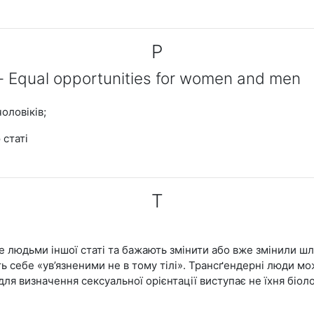
Р
 - Equal opportunities for women and men
чоловіків;
 статі
Т
е людьми іншої статі та бажають змінити або вже змінили шл
ть себе «ув’язненими не в тому тілі». Трансґендерні люди м
ля визначення сексуальної орієнтації виступає не їхня біоло