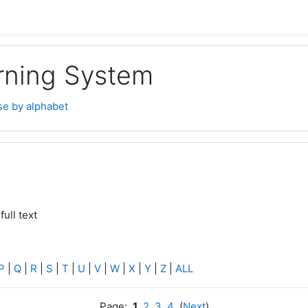
rning System
e by alphabet
full text
P
|
Q
|
R
|
S
|
T
|
U
|
V
|
W
|
X
|
Y
|
Z
|
ALL
Page:
1
2
3
4
(
Next
)