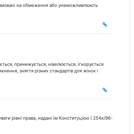
спрямовані на обмеження або унеможливлюють
ується, принижується, нівелюється, ігнорується
икнення, зняття різних стандартів для жінок і
ати рівні права, надані їм Конституцією ( 254к/96-